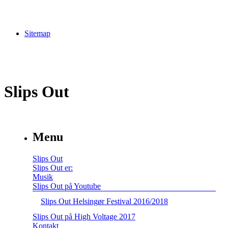
Sitemap
Slips Out
Menu
Slips Out
Slips Out er:
Musik
Slips Out på Youtube
Slips Out Helsingør Festival 2016/2018
Slips Out på High Voltage 2017
Kontakt